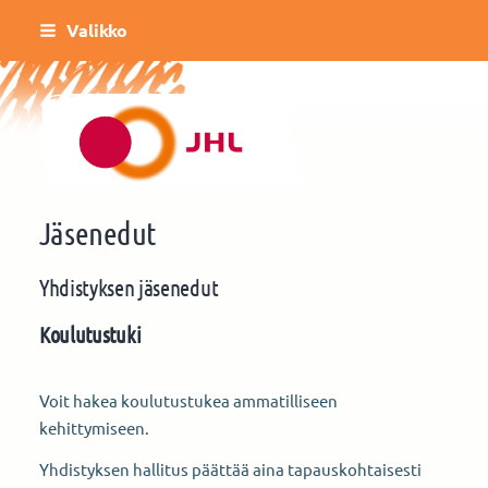
Siirry
Valikko
sivun
sisältöön
Helsingin Kulttuurin ja vapaa-ajan toimi
Jäsenedut
Yhdistyksen jäsenedut
Koulutustuki
Voit hakea koulutustukea ammatilliseen
kehittymiseen.
Yhdistyksen hallitus päättää aina tapauskohtaisesti