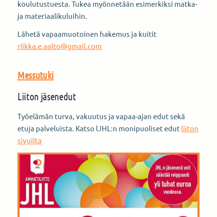
koulutustuesta. Tukea myönnetään esimerkiksi matka-
ja materiaalikuluihin.
Lähetä vapaamuotoinen hakemus ja kuitit
riikka.e.aalto@gmail.com
Messutuki
Liiton jäsenedut
Työelämän turva, vakuutus ja vapaa-ajan edut sekä
etuja palveluista. Katso lJHL:n monipuoliset edut
liiton
sivuilta