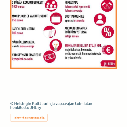
©
Helsingin Kulttuurin ja vapaa-ajan toimialan
henkilöstö JHL ry
Tehty Yhdistysavaimella