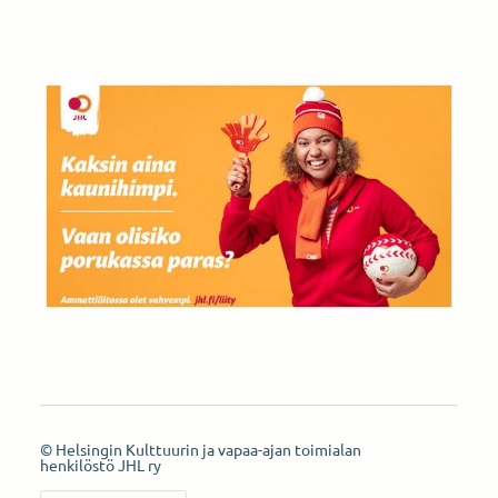
©
Helsingin Kulttuurin ja vapaa-ajan toimialan
henkilöstö JHL ry