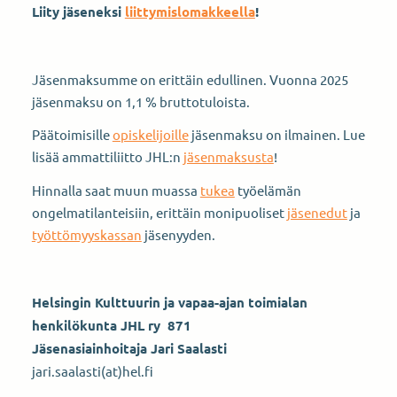
Liity jäseneksi
liittymislomakkeella
!
Jäsenmaksumme on erittäin edullinen. Vuonna 2025
jäsenmaksu on 1,1 % bruttotuloista.
Päätoimisille
opiskelijoille
jäsenmaksu on ilmainen. Lue
lisää ammattiliitto JHL:n
jäsenmaksusta
!
Hinnalla saat muun muassa
tukea
työelämän
ongelmatilanteisiin, erittäin monipuoliset
jäsenedut
ja
työttömyyskassan
jäsenyyden.
Helsingin Kulttuurin ja vapaa-ajan toimialan
hen­kilökunta JHL ry 871
Jäsenasiainhoitaja Jari Saalasti
jari.saalasti(at)hel.fi