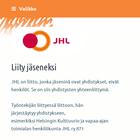
Siirry
Valikko
sivun
sisältöön
Helsingin Kulttuurin ja vapaa-ajan toimi
Liity jäseneksi
JHL on liitto, jonka jäseninä ovat yhdistykset, eivät
henkilöt. Se on siis yhdistysten yhteenliittymä.
Työntekijän liittyessä liittoon, hän
järjestäytyy yhdistykseen,
esimerkiksi Helsingin Kulttuurin ja vapaa-ajan
toimialan hen­kilökunta JHL ry 871