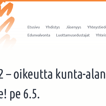
Etusivu
Yhdistys
Jäsenyys
Yhteystied
aa-ajan toimialan henkilöstö JHL ry
Edunvalvonta
Luottamusedustajat
Yhteis
 – oikeutta kunta-alan
! pe 6.5.