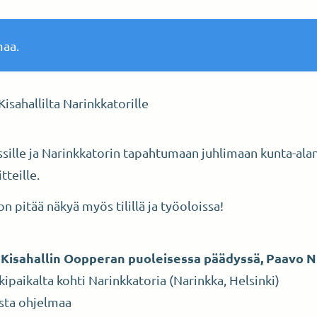
maa.
Kisahallilta Narinkkatorille
rssille ja Narinkkatorin tapahtumaan juhlimaan kunta-ala
teille.
 pitää näkyä myös tilillä ja työoloissa!
Kisahallin Oopperan puoleisessa päädyssä, Paavo 
kipaikalta kohti Narinkkatoria (Narinkka, Helsinki)
ista ohjelmaa