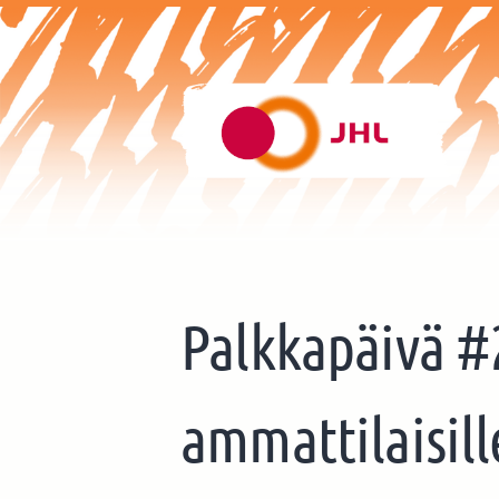
Siirry
sivun
sisältöön
Helsingin Kulttuurin ja vap
Palkkapäivä #2
ammattilaisille