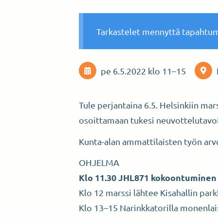
Tarkastelet mennyttä tapahtu
pe 6.5.2022
klo 11
–
15
Tule perjantaina 6.5. Helsinkiin ma
osoittamaan tukesi neuvottelutavoit
Kunta-alan ammattilaisten työn arvon
OHJELMA
Klo 11.30 JHL871 kokoontuminen 
Klo 12 marssi lähtee Kisahallin park
Klo 13–15 Narinkkatorilla monenla