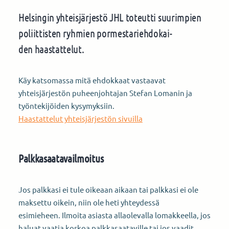
Helsingin yhteisjärjestö JHL toteutti suurimpien
poliittisten ryhmien pormestariehdokai-
den haastattelut.
Käy katsomassa mitä ehdokkaat vastaavat
yhteisjärjestön puheenjohtajan Stefan Lomanin ja
työntekijöiden kysymyksiin.
Haastattelut yhteisjärjestön sivuilla
Palkkasaatavailmoitus
Jos palkkasi ei tule oikeaan aikaan tai palkkasi ei ole
maksettu oikein, niin ole heti yhteydessä
esimieheen. Ilmoita asiasta allaolevalla lomakkeella, jos
haluat vaatia korkoa palkkasaataville tai jos vaadit