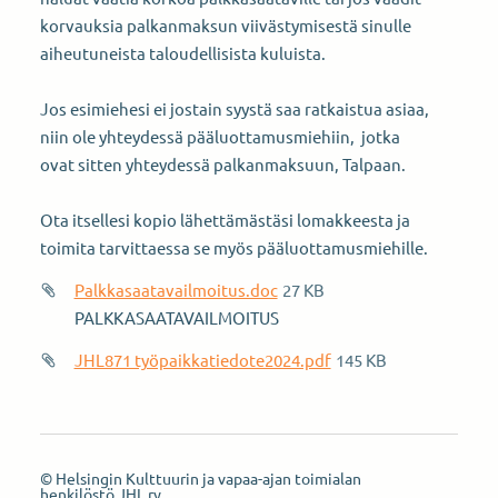
korvauksia palkanmaksun viivästymisestä sinulle
aiheutuneista taloudellisista kuluista.
Jos esimiehesi ei jostain syystä saa ratkaistua asiaa,
niin ole yhteydessä pääluottamusmiehiin, jotka
ovat sitten yhteydessä palkanmaksuun, Talpaan.
Ota itsellesi kopio lähettämästäsi lomakkeesta ja
toimita tarvittaessa se myös pääluottamusmiehille.
Palkkasaatavailmoitus.doc
27 KB
PALKKASAATAVAILMOITUS
JHL871 työpaikkatiedote2024.pdf
145 KB
©
Helsingin Kulttuurin ja vapaa-ajan toimialan
henkilöstö JHL ry