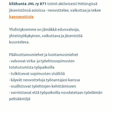
kilökunta JHL ry 871
toimii aktiivisesti Helsingissä
jäsenistönsä asioissa - neuvottelee, vaikuttaa ja tekee
kannanottoja
.
Yhdistyksemme on jämäkkä edunvalvoja,
yhteistyökykyinen, vaikuttava ja jäsenistöä
kuunteleva.
Pääluottamumiehet ja luottamusmiehet
- valvovat virka- ja työehtosopimusten
totetutumista työpaikoilla
- tulkitsevat sopimusten sisältöä
- käyvät neuvotteluja työnantajasi kanssa
- osallistuvat työehtojen kehittämiseen
- varmistavat että työpaikoilla noudatetaan työelämän
pelisääntöjä