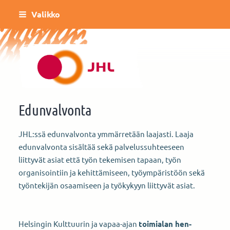
Siirry
Valikko
sivun
sisältöön
Helsingin Kulttuurin ja vapaa-ajan toimi
Edunvalvonta
JHL:ssä edunvalvonta ymmärretään laajasti. Laaja
edunvalvonta sisältää sekä palvelussuhteeseen
liittyvät asiat että työn tekemisen tapaan, työn
organisointiin ja kehittämiseen, työympäristöön sekä
työntekijän osaamiseen ja työkykyyn liittyvät asiat.
Helsingin Kulttuurin ja vapaa-ajan
toimialan hen­