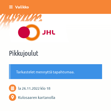
Siirry
Valikko
sivun
sisältöön
Helsingin Kulttuurin ja vapaa-ajan toimi
Pikkujoulut
Tarkastelet mennyttä tapahtumaa.
la 26.11.2022
klo 18
Kulosaaren kartanolla