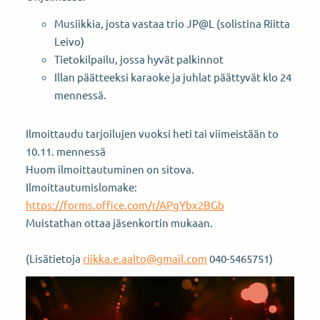
Musiikkia, josta vastaa trio JP@L (solistina Riitta
Leivo)
Tietokilpailu, jossa hyvät palkinnot
Illan päätteeksi karaoke ja juhlat päättyvät klo 24
mennessä.
Ilmoittaudu tarjoilujen vuoksi heti tai viimeistään to
10.11. mennessä
Huom ilmoittautuminen on sitova.
Ilmoittautumislomake:
https://forms.office.com/r/APgYbx2BGb
Muistathan ottaa jäsenkortin mukaan.
(Lisätietoja
riikka.e.aalto@gmail.com
040-5465751)