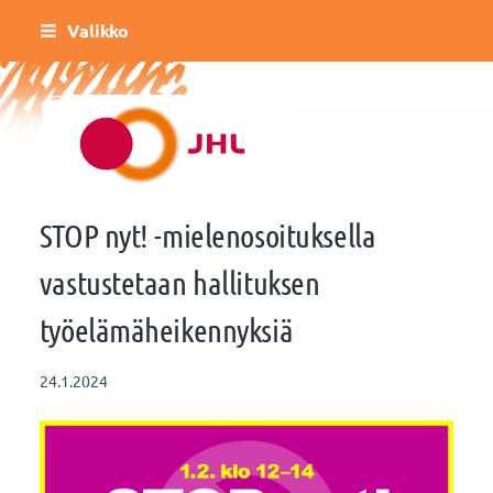
Siirry
Valikko
sivun
sisältöön
Helsingin Kulttuurin ja vapaa-ajan toimi
STOP nyt! -mielenosoituksella
vastustetaan hallituksen
työelämäheikennyksiä
24.1.2024