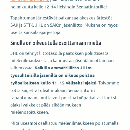
helmikuuta kello 12–14 Helsingin Senaatintorilla!
Tapahtuman järjestävät palkansaajakeskusjärjestöt
SAK ja STTK. JHL on SAK:n jäsenliitto. Mukana on myös
useita kansalaisjärjestöjä.
Sinulla on oikeus tulla osoittamaan mieltä
JHL on tehnyt liittotasolla päätöksen poliittisesta
mielenilmauksesta ja kannustaa jäseniään ottamaan
siihen osaa.
Kaikilla ammattiliitto JHL:n
työsuhteisilla jäsenillä on oikeus poistua
työpaikaltaan kello 11–15 väliseksi ajaksi.
Toivomme
totta kai, että tulisit mukaan Senaatintorin
tapahtumaan, mutta voit poistua työpaikaltasi tuoksi
ajaksi vaikka et pääsisikään mukaan
mielenosoitukseen.
Mitä useampi osallistuu mielenilmaukseen poistumalla