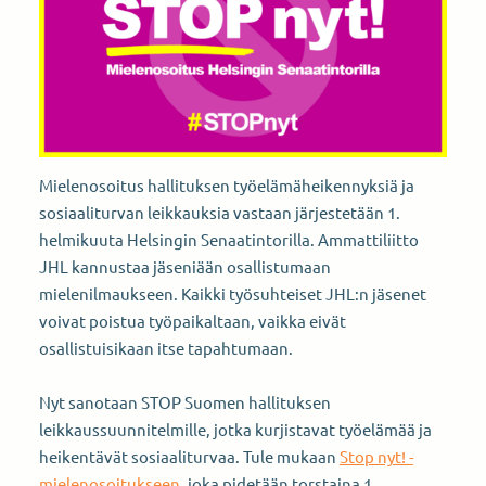
Mielenosoitus hallituksen työelämäheikennyksiä ja
sosiaaliturvan leikkauksia vastaan järjestetään 1.
helmikuuta Helsingin Senaatintorilla. Ammattiliitto
JHL kannustaa jäseniään osallistumaan
mielenilmaukseen. Kaikki työsuhteiset JHL:n jäsenet
voivat poistua työpaikaltaan, vaikka eivät
osallistuisikaan itse tapahtumaan.
Nyt sanotaan STOP Suomen hallituksen
leikkaussuunnitelmille, jotka kurjistavat työelämää ja
heikentävät sosiaaliturvaa. Tule mukaan
Stop nyt! -
mielenosoitukseen
, joka pidetään torstaina 1.