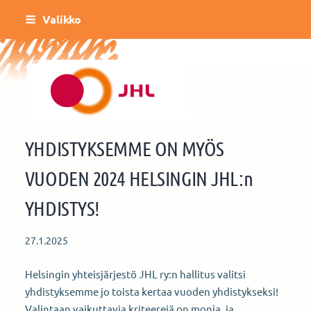
Siirry
Valikko
sivun
sisältöön
Helsingin Kulttuurin ja vapaa-ajan toimi
YHDISTYKSEMME ON MYÖS
VUODEN 2024 HELSINGIN JHL:n
YHDISTYS!
27.1.2025
Helsingin yhteisjärjestö JHL ry:n hallitus valitsi
yhdistyksemme jo toista kertaa vuoden yhdistykseksi!
Valintaan vaikuttavia kriteerejä on monia, ja