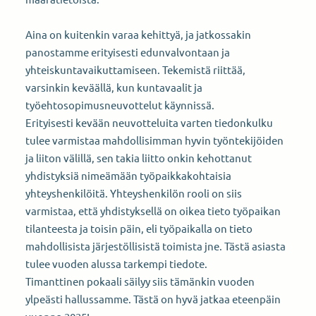
Aina on kuitenkin varaa kehittyä, ja jatkossakin
panostamme erityisesti edunvalvontaan ja
yhteiskuntavaikuttamiseen. Tekemistä riittää,
varsinkin keväällä, kun kuntavaalit ja
työehtosopimusneuvottelut käynnissä.
Erityisesti kevään neuvotteluita varten tiedonkulku
tulee varmistaa mahdollisimman hyvin työntekijöiden
ja liiton välillä, sen takia liitto onkin kehottanut
yhdistyksiä nimeämään työpaikkakohtaisia
yhteyshenkilöitä. Yhteyshenkilön rooli on siis
varmistaa, että yhdistyksellä on oikea tieto työpaikan
tilanteesta ja toisin päin, eli työpaikalla on tieto
mahdollisista järjestöllisistä toimista jne. Tästä asiasta
tulee vuoden alussa tarkempi tiedote.
Timanttinen pokaali säilyy siis tämänkin vuoden
ylpeästi hallussamme. Tästä on hyvä jatkaa eteenpäin