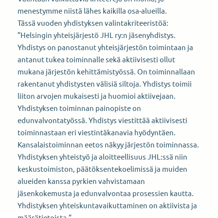
menestymme niistä lähes kaikilla osa-alueilla.
Tässä vuoden yhdistyksen valintakriteeristöä:
”Helsingin yhteisjärjestö JHL ry:n jäsenyhdistys.
Yhdistys on panostanut yhteisjärjestön toimintaan ja
antanut tukea toiminnalle sekä aktiivisesti ollut
mukana järjestön kehittämistyössä. On toiminnallaan
rakentanut yhdistysten välisiä siltoja. Yhdistys toimii
liiton arvojen mukaisesti ja huomioi aktiivejaan.
Yhdistyksen toiminnan painopiste on
edunvalvontatyössä. Yhdistys viestittää aktiivisesti
toiminnastaan eri viestintäkanavia hyödyntäen.
Kansalaistoiminnan eetos näkyy järjestön toiminnassa.
Yhdistyksen yhteistyö ja aloitteellisuus JHL:ssä niin
keskustoimiston, päätöksentekoelimissä ja muiden
alueiden kanssa pyrkien vahvistamaan
jäsenkokemusta ja edunvalvontaa prosessien kautta.
Yhdistyksen yhteiskuntavaikuttaminen on aktiivista ja
määrätietoista.”